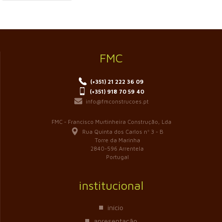
FMC
(+351) 21 222 36 09
(+351) 918 70 59 40
info@fmconstrucoes.pt
FMC - Francisco Murtinheira Construção, Lda
Rua Quinta dos Carlos nº 3 - B
Torre da Marinha
2840-596 Arrentela
Portugal
institucional
início
apresentação